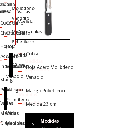
Molibdeno
Varias
Vanadio
Medidas
Cuchillo
Cuchillo
Mango
Disponibles
Charcutero
Charcutero
Polietileno
Hoja
Hoja
Gubia
Medida
Acero
Acero
Medidas
23 cm
Inoxidable
Molibdeno
Hoja Acero Molibdeno
disponibles
Vanadio
Vanadio
Mango
Polietileno
Mango
Mango Polietileno
Medidas
Polietileno
Varias
disponibles
Medida 23 cm
Medidas
Varias
Medidas
Disponibles
Medidas