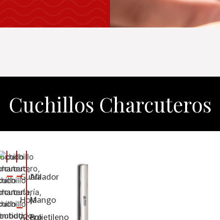
SPÁTULAS
TIJERAS
Cuchillos Charcuteros
Gubia
Afilador
Hoja
Mango
Acero
Polietileno