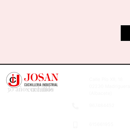
Calle Pío XII, 18
02230 Madriguera
30 años creando cuchillos
(Albacete)
967484452
615661955