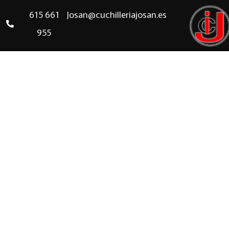
615 661
Josan@cuchilleriajosan.es
955